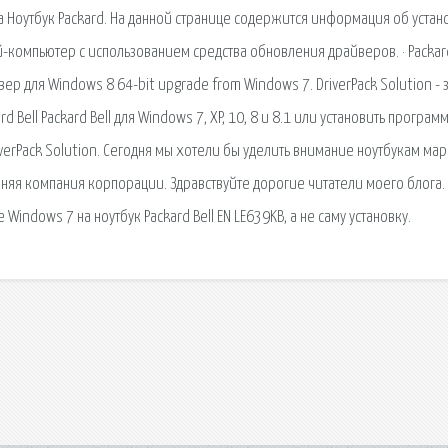
а Ноутбук Packard. На данной странице содержится информация об устан
й-компьютер с использованием средства обновления драйверов. · Packard
вер для Windows 8 64-bit upgrade from Windows 7. DriverPack Solution - 
Bell Packard Bell для Windows 7, XP, 10, 8 и 8.1 или установить программ
erPack Solution. Сегодня мы хотели бы уделить внимание ноутбукам ма
очерняя компания корпорации. Здравствуйте дорогие читатели моего блога. 
 Windows 7 на ноутбук Packard Bell EN LE639KB, а не саму установку.