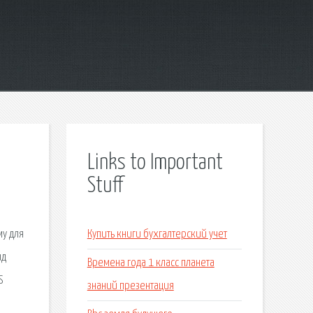
Links to Important
Stuff
му для
Купить книги бухгалтерский учет
ид
Времена года 1 класс планета
S
знаний презентация