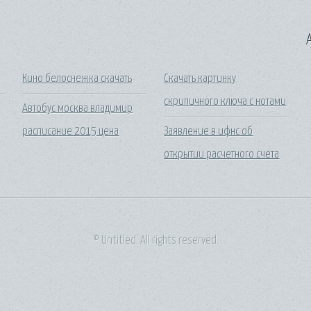
A
Кино белоснежка скачать
Скачать картинку
скрипичного ключа с нотами
Автобус москва владимир
расписание 2015 цена
Заявление в ифнс об
открытии расчетного счета
© Untitled. All rights reserved.