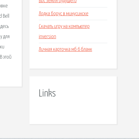
Bbc земля будущего
овке
Лодка борус в минусинске
 Bell
Скачать игру на компьютер
здесь
inversion
у для
рки
Личная карточка мб 6 бланк
В этой
Links