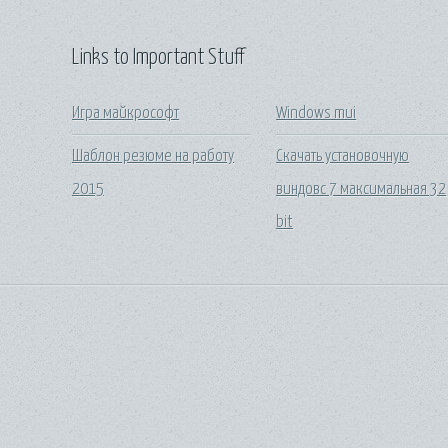
Links to Important Stuff
Игра майкрософт
Windows mui
Шаблон резюме на работу
Скачать установочную
2015
виндовс 7 максимальная 32
bit