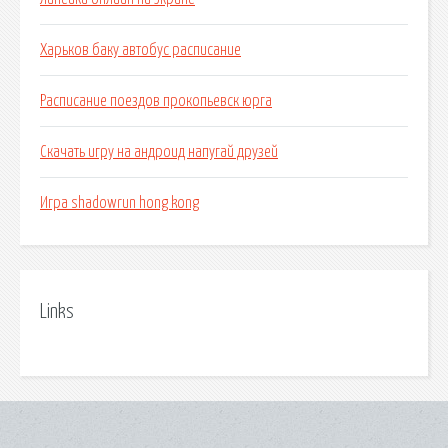
Харьков баку автобус расписание
Расписание поездов прокопьевск юрга
Скачать игру на андроид напугай друзей
Игра shadowrun hong kong
Links