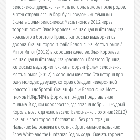
Белоснежка, девушка, чья мать погибла вскоре после родов,
а отец отправился на борьбу с неведомыми тёмными.
Скачать фильм Белоснежка: Месть гномов 2012 через
торрент, сюжет: Злая Королева, мечтающая выйти замуж за
красивого и богатого Принца, хитростью выдворяет из
дворца. Скачать торрент-файл Белоснежка: Месть гномов /
Mirror Mirror (2012) в хорошем качестве. Злая Королева,
мечтающая выйти замуж за красивого и богатого Принца,
хитростью выдворяет. Скачать торрент фильм Белоснежка:
Месть гномов (2012) в хорошем качестве. Эта история про
одну молодую девушку, которая обладает невероятной
красотой и добротой. Скачать фильм Белоснежка: Месть
гномов HDRip/MP4 в формате mp4 для Представление
фильма: В одном королевстве, где правил добрый и мудрый
Король, все люди жили весело. Белоснежка и охотник (2012)
скачать через торрент бесплатно и без регистрации
Название: Белоснежка и охотник Оригинальное название:
Snow White and the Huntsman Год выхода:. Скачать торрент