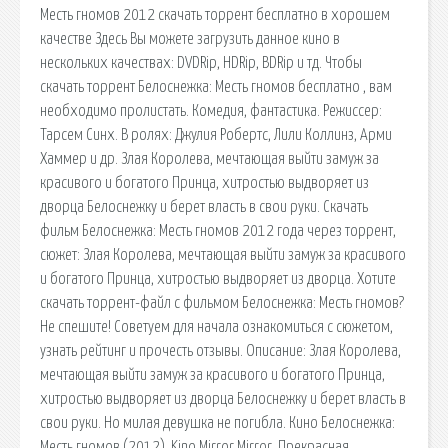
Месть гномов 2012 скачать торрент бесплатно в хорошем
качестве Здесь Вы можете загрузить данное кино в
нескольких качествах: DVDRip, HDRip, BDRip и тд. Чтобы
скачать торрент Белоснежка: Месть гномов бесплатно , вам
необходимо пролистать. Комедия, фантастика. Режиссер:
Тарсем Синх. В ролях: Джулия Робертс, Лили Коллинз, Арми
Хаммер и др. Злая Королева, мечтающая выйти замуж за
красивого и богатого Принца, хитростью выдворяет из
дворца Белоснежку и берет власть в свои руки. Скачать
фильм Белоснежка: Месть гномов 2012 года через торрент,
сюжет: Злая Королева, мечтающая выйти замуж за красивого
и богатого Принца, хитростью выдворяет из дворца. Хотите
скачать торрент-файл с фильмом Белоснежка: Месть гномов?
Не спешите! Советуем для начала ознакомиться с сюжетом,
узнать рейтинг и прочесть отзывы. Описание: Злая Королева,
мечтающая выйти замуж за красивого и богатого Принца,
хитростью выдворяет из дворца Белоснежку и берет власть в
свои руки. Но милая девушка не погибла. Кино Белоснежка:
Месть гномов (2012). Kino Mirror Mirror. Прекрасная