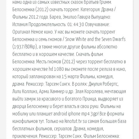
нами одна из самых известных сказок братьев Гримм.
Белоснежка (2012) скачать торрент. Категория: Драма /
Фильмы 2012 года. Бареа, Эмилио Гавира Выпущено:
Испания Продолжительность: 01:44:30 Озвучивание:
Оригинал Немое кино. У нас вы можете скачать торрент
Белоснежка и семь гномов / Snow White and the Seven Dwarfs
(1937/BDRip), а также многие другие фильмы абсолютно
бесплатно и в хорошем качестве. Скачать фильм
Белоснежка: Месть гномов (2012) через торрент бесплатно в
хорошем качестве hd 1080 вы сможете после релиза в кино,
который запланирован на 15 марта Фильмы, комедия,
драма. Режиссер: Тарсем Сингх. В ролях: Джулия Робертс,
Лили Коллинз, Арми Хаммер и др. Злая Королева, мечтающая
выйти замуж за красивого и богатого Принца, выдворяет из
дворца Белоснежку и берет власть в свои руки. Фильмы на
мобилку или планшет android iphone mp4 3gp! Все форматы
кинофильмов тут. Только на kinotut.tv su самая большая база
бесплатных фильмов, сериалов. Драма, комедия,
приключения. Режиссер: Тарсем Синх. Фильм Белоснежка: