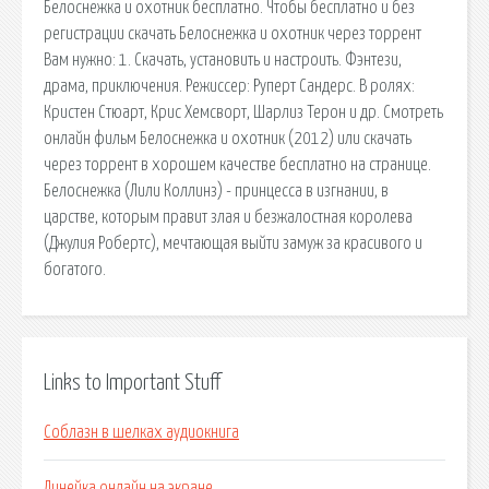
Белоснежка и охотник бесплатно. Чтобы бесплатно и без
регистрации скачать Белоснежка и охотник через торрент
Вам нужно: 1. Скачать, установить и настроить. Фэнтези,
драма, приключения. Режиссер: Руперт Сандерс. В ролях:
Кристен Стюарт, Крис Хемсворт, Шарлиз Терон и др. Смотреть
онлайн фильм Белоснежка и охотник (2012) или скачать
через торрент в хорошем качестве бесплатно на странице.
Белоснежка (Лили Коллинз) - принцесса в изгнании, в
царстве, которым правит злая и безжалостная королева
(Джулия Робертс), мечтающая выйти замуж за красивого и
богатого.
Links to Important Stuff
Соблазн в шелках аудиокнига
Линейка онлайн на экране