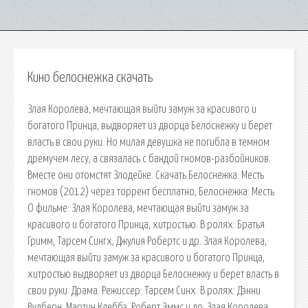
Кино белоснежка скачать
Злая Королева, мечтающая выйти замуж за красивого и
богатого Принца, выдворяет из дворца Белоснежку и берет
власть в свои руки. Но милая девушка не погибла в темном
дремучем лесу, а связалась с бандой гномов-разбойников.
Вместе они отомстят Злодейке. Скачать Белоснежка: Месть
гномов (2012) через торрент бесплатно, Белоснежка: Месть
О фильме: Злая Королева, мечтающая выйти замуж за
красивого и богатого Принца, хитростью. В ролях: Братья
Гримм, Тарсем Сингх, Джулия Робертс и др. Злая Королева,
мечтающая выйти замуж за красивого и богатого Принца,
хитростью выдворяет из дворца Белоснежку и берет власть в
свои руки. Драма. Режиссер: Тарсем Синх. В ролях: Дэнни
Вудберн, Мартин Клеббэ, Роберт Эммс и др. Злая Королева,