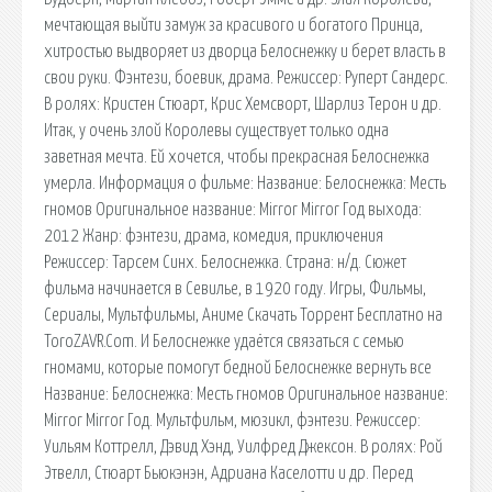
мечтающая выйти замуж за красивого и богатого Принца,
хитростью выдворяет из дворца Белоснежку и берет власть в
свои руки. Фэнтези, боевик, драма. Режиссер: Руперт Сандерс.
В ролях: Кристен Стюарт, Крис Хемсворт, Шарлиз Терон и др.
Итак, у очень злой Королевы существует только одна
заветная мечта. Ей хочется, чтобы прекрасная Белоснежка
умерла. Информация о фильме: Название: Белоснежка: Месть
гномов Оригинальное название: Mirror Mirror Год выхода:
2012 Жанр: фэнтези, драма, комедия, приключения
Режиссер: Тарсем Синх. Белоснежка. Страна: н/д. Сюжет
фильма начинается в Севилье, в 1920 году. Игры, Фильмы,
Сериалы, Мультфильмы, Аниме Скачать Торрент Бесплатно на
ToroZAVR.Com. И Белоснежке удаётся связаться с семью
гномами, которые помогут бедной Белоснежке вернуть все
Название: Белоснежка: Месть гномов Оригинальное название:
Mirror Mirror Год. Мультфильм, мюзикл, фэнтези. Режиссер:
Уильям Коттрелл, Дэвид Хэнд, Уилфред Джексон. В ролях: Рой
Этвелл, Стюарт Бьюкэнэн, Адриана Каселотти и др. Перед