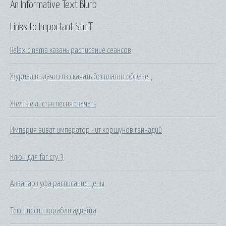
An Informative Text Blurb
Links to Important Stuff
Relax cinema казань расписание сеансов
Журнал выдачи сиз скачать бесплатно образец
Желтые листья песня скачать
Империя виват император чит коршунов геннадий
Ключ для far cry 3
Аквапарк уфа расписание цены
Текст песни корабли адвайта