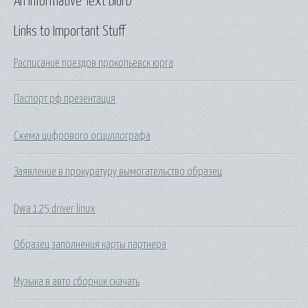
An Informative Text Blurb
Links to Important Stuff
Расписание поездов прокопьевск юрга
Паспорт рф презентация
Схема цифрового осциллографа
Заявление в прокуратуру вымогательство образец
Dwa 125 driver linux
Образец заполнения карты партнера
Музыка в авто сборник скачать