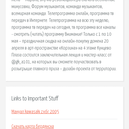
минусовки, Форум музыкантов, команда музыкантов,
всемирная команда. Телепрограмма онлайн, программа тв
передач в Интернете. Телепрограмма на всю эту неделю,
программа тв передач на сегодня, тв программа все каналы
- смотреть (читать) программу Внимание! Только с 1 по 10
мая – праздничная скидка на онлайн-покупку домена 20
апреля в арт-пространстве «Корзина» на 4 этаже Кунцево
Плаза состоится заключительная лекция и мастер-класс от
@gk_a101, на которых вы сможете поучаствовать в
розыгрыше главного приза – дизайн-проекта от территории.
Links to Important Stuff
Мануал kawasaki zx6r 2005
Скачать карта бердянска