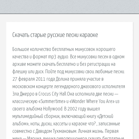
Скачать старые русские песни караоке
Большое количество бесплатных минусовок хорошего
качества и формат mp3 аудио. Все минусовки песен в одном
архиве можете скачать бесплатно и без регистрации на
флешку или диск. Пойте под минусовки свои любимые песни.
27 февраля 2011 года Долина приняла участие в
московском концерте легендарного джазового исполнителя
Эла Джерро в Crocus City Hall.Она исполнила две песни —
классическую «Summertime» и «Wonder Where You Are» из
своего альбома Hollywood. В 2002 году вышел
мультимедийный сборник, включающий книгу «Детский
альбом», ноты, диски, кассеты и караоке что? , записанные
совместно с Давидом Тухмановым. Личная жизнь. Первая
жена — Марина, внучка революционера скачать бесплатные