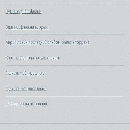
Пути и судьбы фильм
Эдит пиаф песни торрент
Аврил лавин последний альбом скачать торрент
Книги валентина пикуля скачать
Скачать майнкрафт в вк
Гдз с геометрии 7 класс
Телевизор на пк онлайн