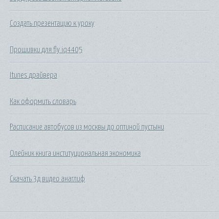
Создать презентацию к уроку
Прошивки для fly iq4405
Itunes драйвера
Как оформить словарь
Расписание автобусов из москвы до оптиной пустыни
Олейник книга институциональная экономика
Скачать 3д видео анаглиф