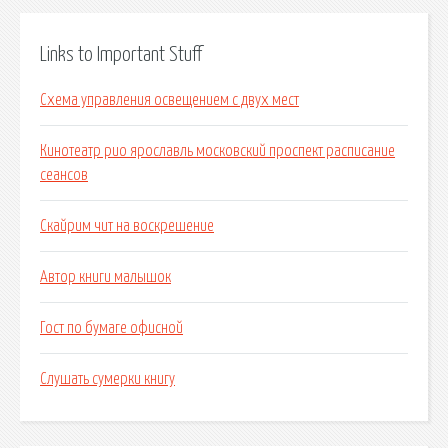
Links to Important Stuff
Схема управления освещением с двух мест
Кинотеатр рио ярославль московский проспект расписание
сеансов
Скайрим чит на воскрешение
Автор книги малышок
Гост по бумаге офисной
Слушать сумерки книгу