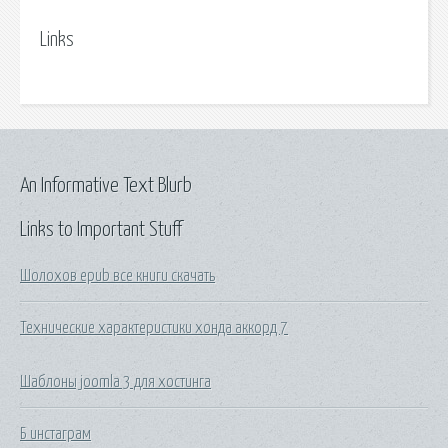
Links
An Informative Text Blurb
Links to Important Stuff
Шолохов epub все книги скачать
Технические характеристики хонда аккорд 7
Шаблоны joomla 3 для хостинга
Б инстаграм