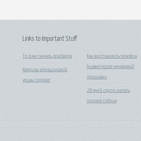
Links to Important Stuff
Тп линк скачать драйвера
Как восстановить телефон
huawei после неудачной
Капризы апельсиновой
прошивки
улицы торрент
28 дней спустя скачать
торрент гоблин