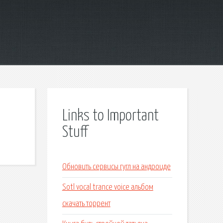
Links to Important
Stuff
Обновить сервисы гугл на андроиде
Sotl vocal trance voice альбом
скачать торрент