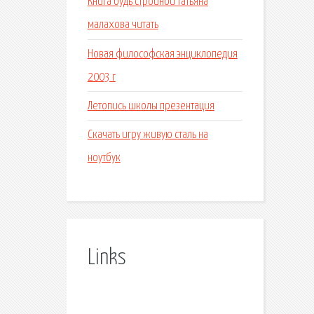
Книга будь стройной татьяна
малахова читать
Новая философская энциклопедия
2003 г
Летопись школы презентация
Скачать игру живую сталь на
ноутбук
Links