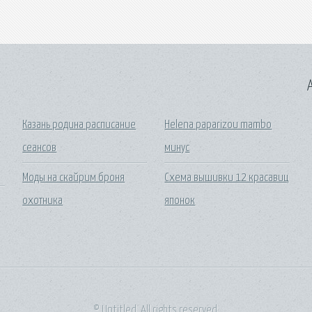
A
Казань родина расписание
Helena paparizou mambo
сеансов
минус
Моды на скайрим броня
Схема вышивки 12 красавиц
охотника
японок
© Untitled. All rights reserved.