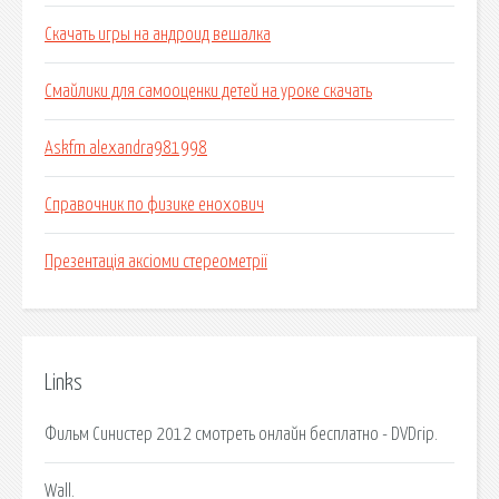
Скачать игры на андроид вешалка
Смайлики для самооценки детей на уроке скачать
Askfm alexandra981998
Справочник по физике енохович
Презентація аксіоми стереометрії
Links
Фильм Синистер 2012 смотреть онлайн бесплатно - DVDrip.
Wall.