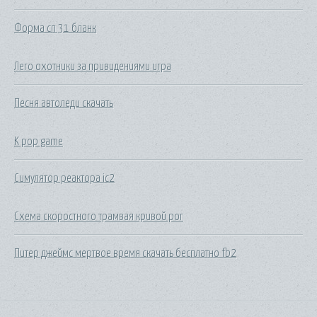
Форма сп 31 бланк
Лего охотники за привидениями игра
Песня автоледи скачать
K pop game
Симулятор реактора ic2
Схема скоростного трамвая кривой рог
Питер джеймс мертвое время скачать бесплатно fb2