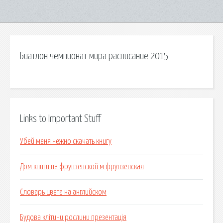
Биатлон чемпионат мира расписание 2015
Links to Important Stuff
Убей меня нежно скачать книгу
Дом книги на фрунзенской м фрунзенская
Словарь цвета на английском
Будова клітини рослини презентація