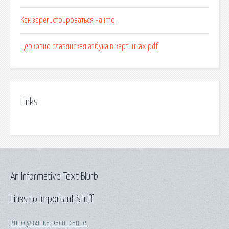
Как зарегистрироваться на imo
Церковно славянская азбука в картинках pdf
Links
An Informative Text Blurb
Links to Important Stuff
Кино ульянка расписание