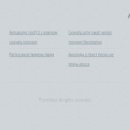
A
Антивирус nod32 c ключом
Скачать игру swat через
скачать торрент
торрент бесплатно
Расписание тюмень тавда
Аккорды и текст песни не
плачь алиса
© Untitled. All rights reserved.