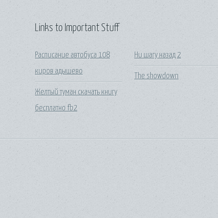
Links to Important Stuff
Расписание автобуса 108
Ни шагу назад 2
киров адышево
The showdown
Желтый туман скачать книгу
бесплатно fb2