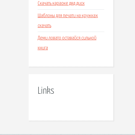
Скачать караоке двд диск
Шаблоны для печати на кружках
скачать
Деми ловато оставайся сильной
книга
Links