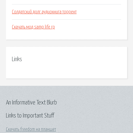
Солдатский долг аудиокнига торрент
Скачать мод samp life rp
Links
An Informative Text Blurb
Links to Important Stuff
Скачать freedom на планшет