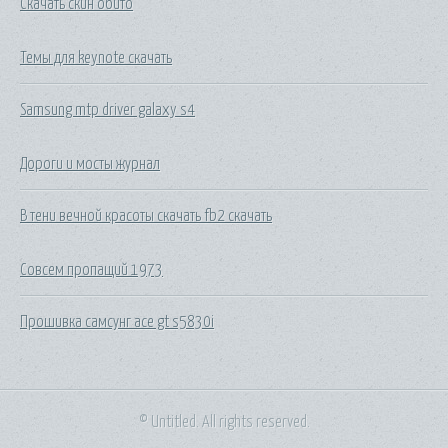
Скачать скин обито
Темы для keynote скачать
Samsung mtp driver galaxy s4
Дороги и мосты журнал
В тени вечной красоты скачать fb2 скачать
Совсем пропащий 1973
Прошивка самсунг ace gt s5830i
© Untitled. All rights reserved.