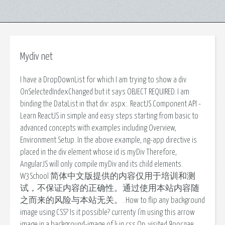
Mydiv net
I have a DropDownList for which I am trying to show a div
OnSelectedIndexChanged but it says OBJECT REQUIRED. I am
binding the DataList in that div: aspx:. ReactJS Component API -
Learn ReactJS in simple and easy steps starting from basic to
advanced concepts with examples including Overview,
Environment Setup. In the above example, ng-app directive is
placed in the div element whose id is myDiv Therefore,
AngularJS will only compile myDiv and its child elements.
W3School 简体中文版提供的内容仅用于培训和测
试，不保证内容的正确性。通过使用本站内容随
之而来的风险与本站无关。. How to flip any background
image using CSS? Is it possible? currenty I'm using this arrow
image in a background-image of li in css On :visited Ярослав