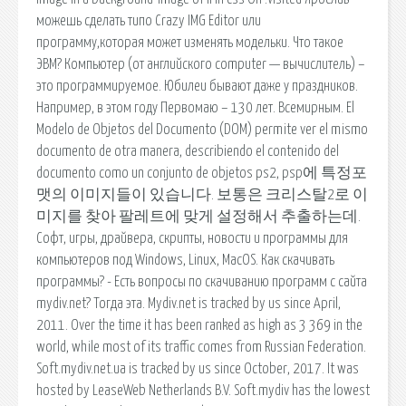
можешь сделать типо Crazy IMG Editor или
программу,которая может изменять модельки. Что такое
ЭВМ? Компьютер (от английского computer — вычислитель) –
это программируемое. Юбилеи бывают даже у праздников.
Например, в этом году Первомаю – 130 лет. Всемирным. El
Modelo de Objetos del Documento (DOM) permite ver el mismo
documento de otra manera, describiendo el contenido del
documento como un conjunto de objetos ps2, psp에 특정포
맷의 이미지들이 있습니다. 보통은 크리스탈2로 이
미지를 찾아 팔레트에 맞게 설정해서 추출하는데.
Софт, игры, драйвера, скрипты, новости и программы для
компьютеров под Windows, Linux, MacOS. Как скачивать
программы? - Есть вопросы по скачиванию программ с сайта
mydiv.net? Тогда эта. Mydiv.net is tracked by us since April,
2011. Over the time it has been ranked as high as 3 369 in the
world, while most of its traffic comes from Russian Federation.
Soft.mydiv.net.ua is tracked by us since October, 2017. It was
hosted by LeaseWeb Netherlands B.V. Soft.mydiv has the lowest