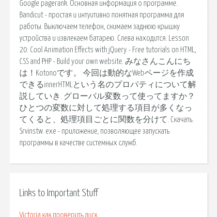
Google pagerank. Основная информация о программе.
Bandicut - простая и интуитивно понятная программа для
работы. Выключаем телефон, снимаем заднюю крышку
устройства и извлекаем батарею. Слева находится. Lesson
20: Cool Animation Effects with jQuery - Free tutorials on HTML,
CSS and PHP - Build your own website. みなさんこんにち
は！Kotonoです。 今回は動的なWebページを作成
できるinnerHTMLという名のプロパティについて解
説していき. グローバル変数って使ってますか？
ひとつの変数に対して処理する項目が多くなっ
てくると、処理項目ごとに関数を分けて. Скачать.
Srvinstw. exe - приложение, позволяющее запускать
программы в качестве системных служб.
Links to Important Stuff
Victoria как проверить диск