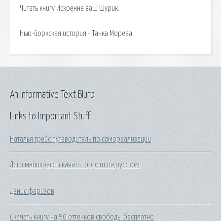
Читать книгу Искренне ваш Шурик.
Нью-йоркская история - Танка Морева.
An Informative Text Blurb
Links to Important Stuff
Наталья грейс путеводитель по самореализации
Лего майнкрафт скачать торрент на русском
Денис фаризов
Скачать книгу на 50 оттенков свободы бесплатно