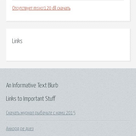
Отсутствует msvcr120 dll скачать
Links
An Informative Text Blurb
Links to Important Stuff
Скачать журнал рыбачьте с нами 2015
Аккорд ре диез