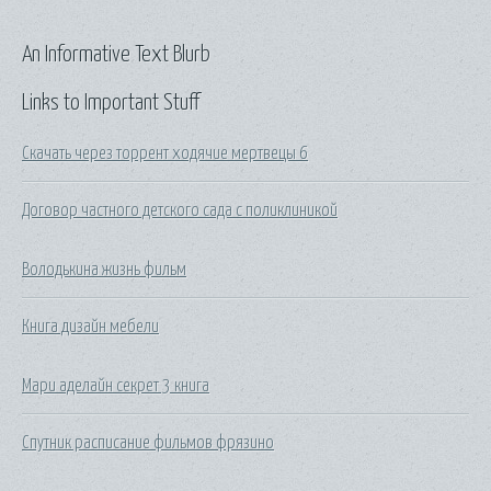
An Informative Text Blurb
Links to Important Stuff
Скачать через торрент ходячие мертвецы 6
Договор частного детского сада с поликлиникой
Володькина жизнь фильм
Книга дизайн мебели
Мари аделайн секрет 3 книга
Спутник расписание фильмов фрязино