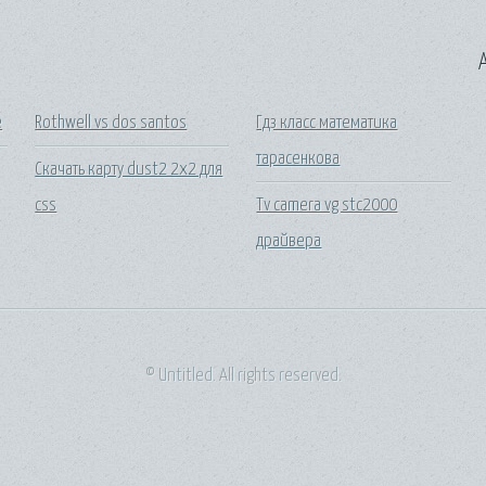
A
е
Rothwell vs dos santos
Гдз класс математика
тарасенкова
Скачать карту dust2 2x2 для
css
Tv camera vg stc2000
драйвера
© Untitled. All rights reserved.