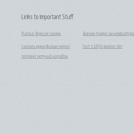
Links to Important Stuff
Риолис фуксия схема
Значок градус на клавиатур
Скачать мультфильм через
Гост 11650 аналог din
торрент летучий корабль