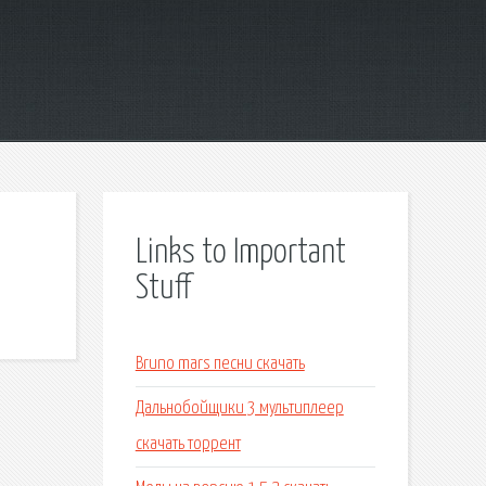
Links to Important
Stuff
Bruno mars песни скачать
Дальнобойщики 3 мультиплеер
скачать торрент