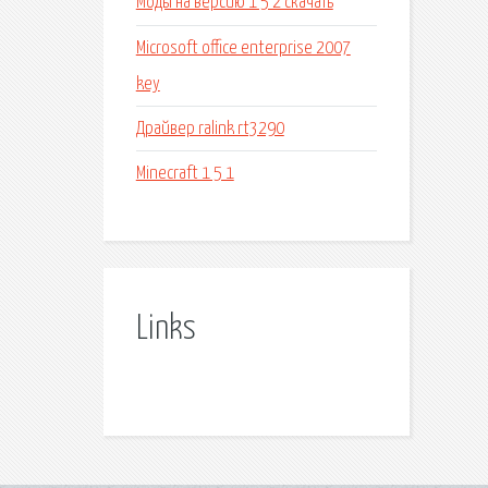
Моды на версию 1 5 2 скачать
Microsoft office enterprise 2007
key
Драйвер ralink rt3290
Minecraft 1 5 1
Links