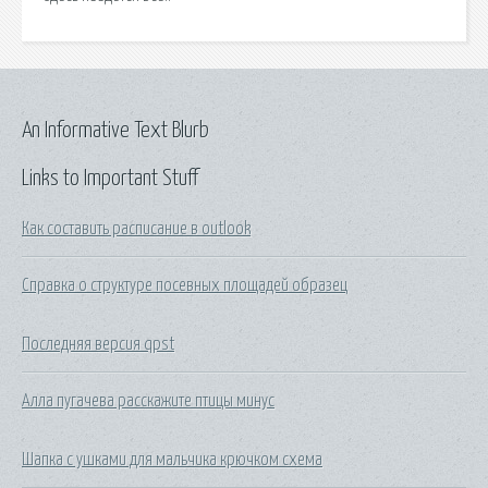
An Informative Text Blurb
Links to Important Stuff
Как составить расписание в outlook
Справка о структуре посевных площадей образец
Последняя версия qpst
Алла пугачева расскажите птицы минус
Шапка с ушками для мальчика крючком схема