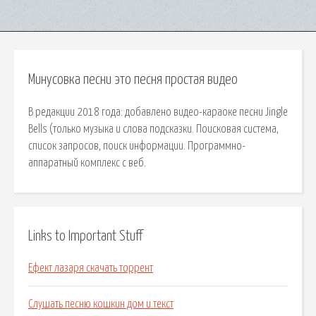
Минусовка песни это песня простая видео
В редакции 2018 года: добавлено видео-караоке песни Jingle
Bells (только музыка и слова подсказки. Поисковая сиcтема,
список запросов, поиск информации. Программно-
аппаратный комплекс с веб.
Links to Important Stuff
Ефект лазаря скачать торрент
Слушать песню кошкин дом и текст