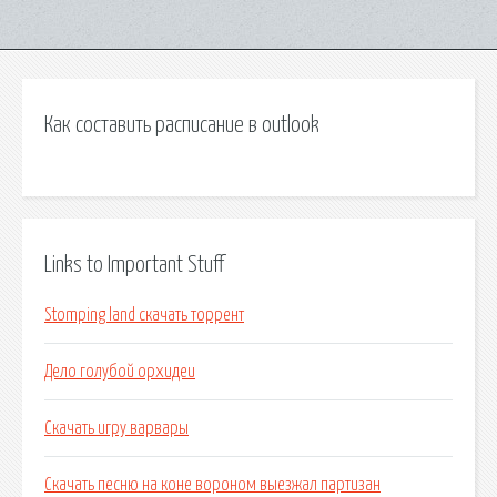
Как составить расписание в outlook
Links to Important Stuff
Stomping land скачать торрент
Дело голубой орхидеи
Скачать игру варвары
Скачать песню на коне вороном выезжал партизан