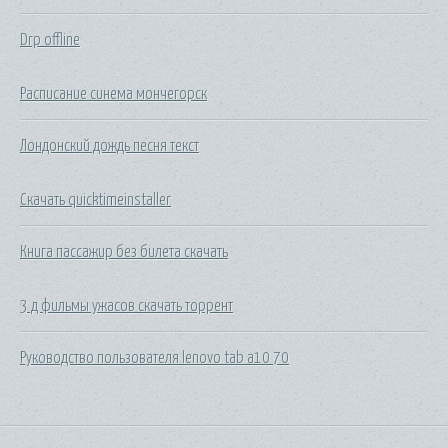
Drp offline
Расписание синема мончегорск
Лондонский дождь песня текст
Скачать quicktimeinstaller
Книга пассажир без билета скачать
3 д фильмы ужасов скачать торрент
Руководство пользователя lenovo tab a10 70