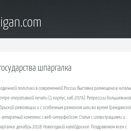
digan.com
государства шпаргалка
олодежной политики в современной России Выставка размещена в читал
центре оперативной печати (1 корпус, каб.207А). Репрессии большевико
ябрьской революции и с особенным размахом шли во время Гражданско
-аппаратный комплекс с веб-интерфейсом. Статья с иллюстрациями и
ргалка. декабрь 2018. Новогодний калейдоскоп. Поздравляем всех с