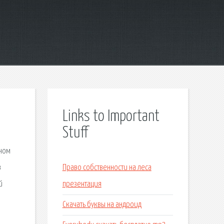
Links to Important
Stuff
ьном
в
Право собственности на леса
й
презентация
Скачать буквы на андроид