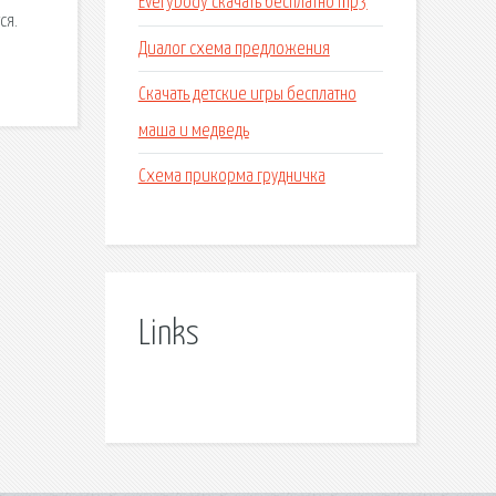
Everybody скачать бесплатно mp3
ся.
Диалог схема предложения
Скачать детские игры бесплатно
маша и медведь
Схема прикорма грудничка
Links