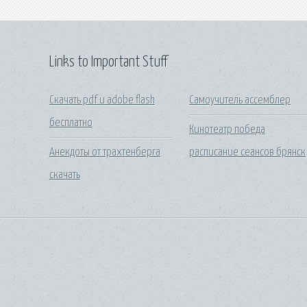
Links to Important Stuff
Скачать pdf и adobe flash
Самоучитель ассемблер
бесплатно
Кинотеатр победа
Анекдоты от трахтенберга
расписание сеансов брянск
скачать