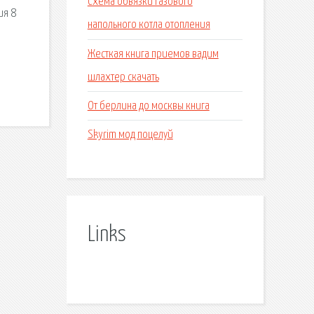
Схема обвязки газового
ия 8
напольного котла отопления
Жесткая книга приемов вадим
шлахтер скачать
От берлина до москвы книга
Skyrim мод поцелуй
Links