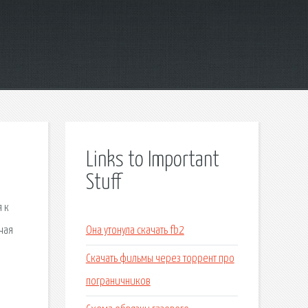
Links to Important
Stuff
 к
чая
Она утонула скачать fb2
Скачать фильмы через торрент про
пограничников