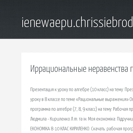
ienewaepu.chrissiebro
Иррациональные неравенства п
Презентация к уроку по алгебре (10 класс) на тему: Пр
уроку в 8 классе по теме «Рациональные выражения»
программа по алгебре (7, 8, 9 класс) на тему: Рабочая п
Людмила - Кириленко Л.m. та ін. Моя економіка: Підручни
ЕКОНОМІКА 8-10 КЛАС КИРИЛЕНКО. Скачать: рабочая прог