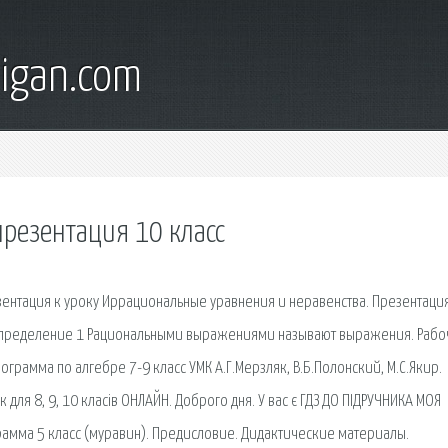
digan.com
резентация 10 класс
езентация к уроку Иррациональные уравнения и неравенства. Презентация
 Определение 1 Рациональными выражениями называют выражения. Рабо
рограмма по алгебре 7-9 класс УМК А.Г.Мерзляк, В.Б.Полонский, М.С.Якир.
к для 8, 9, 10 класів ОНЛАЙН. Доброго дня. У вас є ГДЗ ДО ПІДРУЧНИКА МОЯ
рамма 5 класс (муравин). Предисловие. Дидактические материалы.