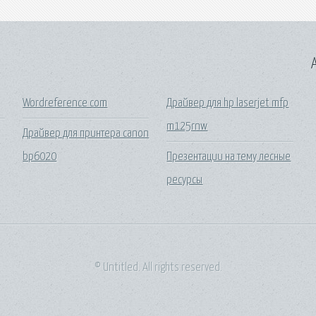
A
Wordreference com
Драйвер для hp laserjet mfp
m125rnw
Драйвер для принтера canon
bp6020
Презентации на тему лесные
ресурсы
© Untitled. All rights reserved.