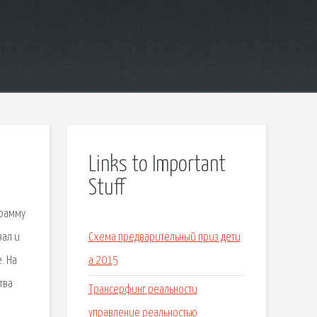
Links to Important
Stuff
грамму
вал и
Схема предварительный приз дети
. На
а 2015
тва
Трансерфинг реальности
управление реальностью