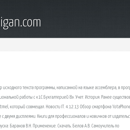
digan.com
ор исходного текста программы, написанной на языке ассемблера, в про
нальной работы с «1С:Бухгалтерией 8». Учет. История. Ранее существо
el, который совмещал. Новости IT. 4.12.13 Обзор смартфона YotaPhone
с двумя дисплеями. Книги для профессионалов и новичков от издательс
пуска: Баранов В.Н. Применение. Скачать. Белов А.В. Самоучитель по