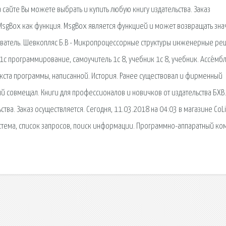
а сайте Вы можете выбрать и купить любую книгу издательства. Заказ
 MsgBox как функция. MsgBox является функцией и может возвращать зна
ователь. Шевкопляс Б.В - Микропроцессорные структуры инженерные р
 1с программирование, самоучитель 1с 8, учебник 1с 8, учебник. Ассе́мбл
екста программы, написанной. История. Ранее существовал и фирменный
й совмещал. Книги для профессионалов и новичков от издательства БХВ.
тва. Заказ осуществляется. Сегодня, 11.03.2018 на 04:03 в магазине CoLi
cтема, список запросов, поиск информации. Программно-аппаратный ко