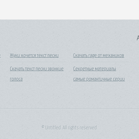
A
е
Жуки хочется текст песни
Скачать rage от механиков
Скачать текст песни звонкие
Секретные материалы
голоса
самые романтичные серии
© Untitled. All rights reserved.