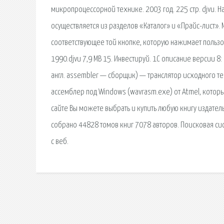
микропроцессорной технике. 2003 год. 225 стр. djvu. Н
осуществляется из разделов «Каталог» и «Прайс-лист».
соответствующее той кнопке, которую нажимает польз
1990.djvu 7,9 MB 15. Инвестируй. 1С описание версии 8:
англ. assembler — сборщик) — транслятор исходного т
ассемблер под Windows (wavrasm.exe) от Atmel, которы
сайте Вы можете выбрать и купить любую книгу издательс
собрано 44828 томов книг 7078 авторов. Поисковая си
с веб.