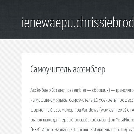
ienewaepu.chrissiebro
Самоучитель ассемблер
Ассе́мблер (от англ. assembler — сборщик) — транслят
на машинном языке. Самоучитель 1С «Секреты профессио
фирменный ассемблер под Windows (wavrasm.exe) от Atm
рынок выходит первый российский смартфон YotaPhone 
"БХВ". Автор: Название: Описание: Издатель-ство: Год вы