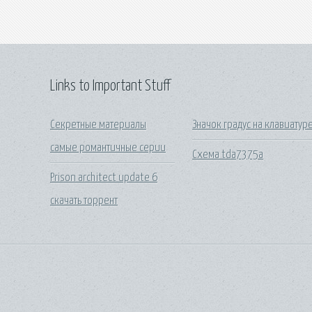
Links to Important Stuff
Секретные материалы
Значок градус на клавиатур
самые романтичные серии
Схема tda7375a
Prison architect update 6
скачать торрент