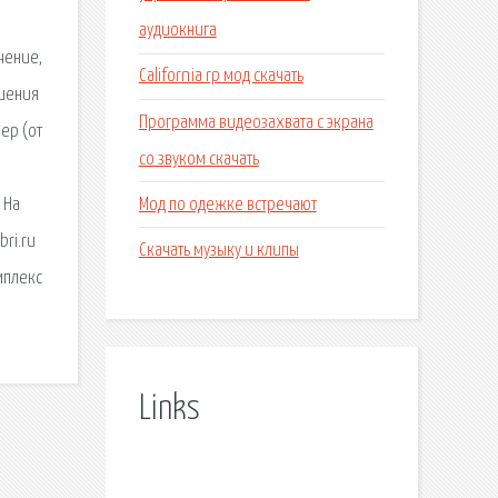
аудиокнига
чение,
California rp мод скачать
ешения
Программа видеозахвата с экрана
ер (от
со звуком скачать
Мод по одежке встречают
 На
bri.ru
Скачать музыку и клипы
мплекс
Links