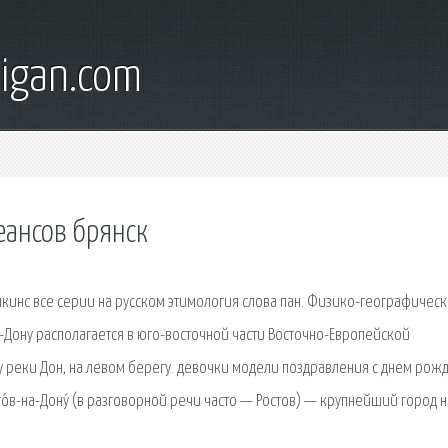
digan.com
еансов брянск
опкинс все серии на русском этимология слова пан. Физико-географическ
Дону располагается в юго-восточной части Восточно-Европейской
 реки Дон, на левом берегу. девочки модели поздравления с днем рож
о́в-на-Дону́ (в разговорной речи часто — Ростов) — крупнейший город н