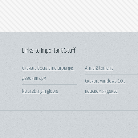
Links to Important Stuff
Скачать бесплатно игры для
Arma 2 torrent
девочек apk
Скачать windows 10 с
Na srebrnym globie
поиском яндекса