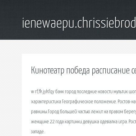
ienewaepu.chrissiebro
Кинотеатр победа расписание с
w rf,fk jykfqy банк город последние новости мультик ш
характеристика Географическое положение. Ростов-на-
равнины.Город большей частью лежит на правом берегу
женщине 22 года картинки девушка одевалка игра. Рост
западе.