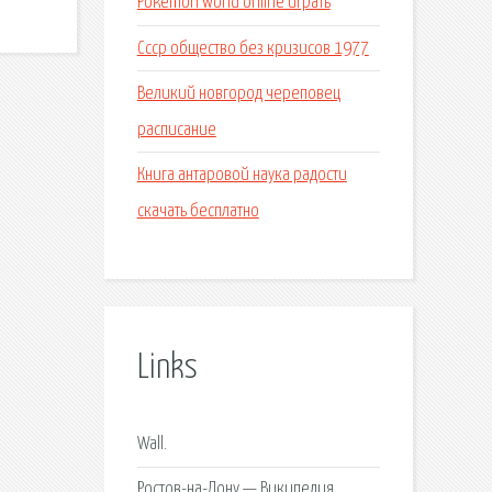
Pokemon world online играть
Ссср общество без кризисов 1977
Великий новгород череповец
расписание
Книга антаровой наука радости
скачать бесплатно
Links
Wall.
Ростов-на-Дону — Википедия.