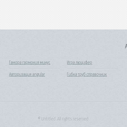
A
Гамора гармония минус
Игра люцифер
Авторизация angular
Гибка труб справочник
© Untitled. All rights reserved.