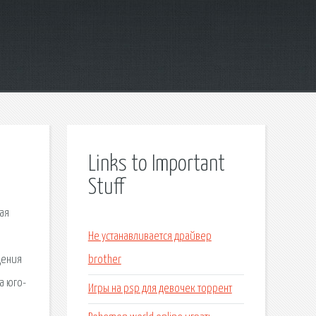
Links to Important
Stuff
ая
Не устанавливается драйвер
дения
brother
а юго-
Игры на psp для девочек торрент