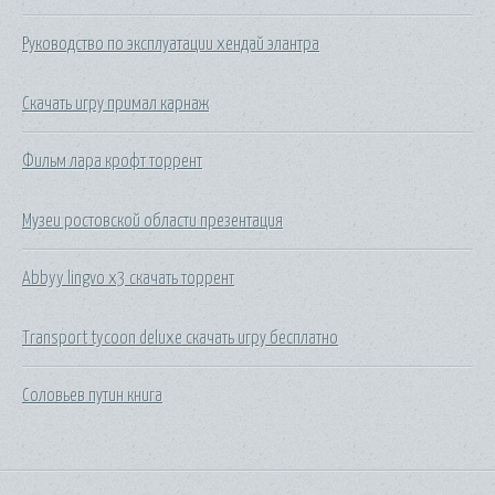
Руководство по эксплуатации хендай элантра
Скачать игру примал карнаж
Фильм лара крофт торрент
Музеи ростовской области презентация
Abbyy lingvo x3 скачать торрент
Transport tycoon deluxe скачать игру бесплатно
Соловьев путин книга