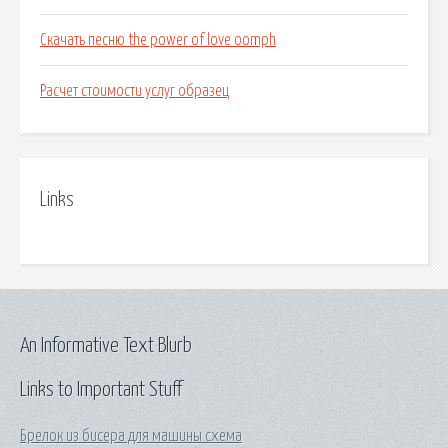
Скачать песню the power of love oomph
Расчет стоимости услуг образец
Links
An Informative Text Blurb
Links to Important Stuff
Брелок из бисера для машины схема