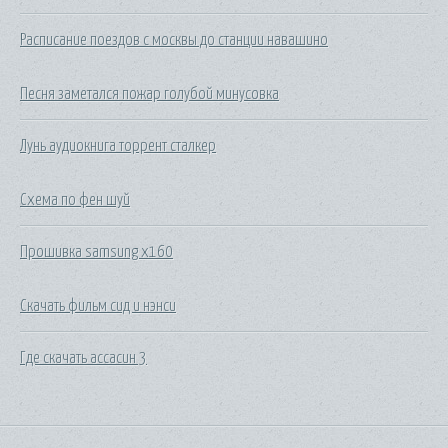
Расписание поездов с москвы до станции навашино
Песня заметался пожар голубой минусовка
Лунь аудиокнига торрент сталкер
Схема по фен шуй
Прошивка samsung x160
Скачать фильм сид и нэнси
Где скачать ассасин 3