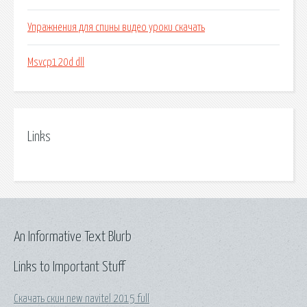
Упражнения для спины видео уроки скачать
Msvcp120d dll
Links
An Informative Text Blurb
Links to Important Stuff
Скачать скин new navitel 2015 full