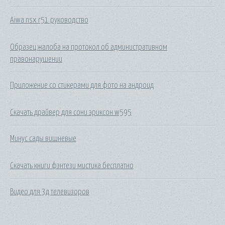
Aiwa nsx r51 руководство
Образец жалоба на протокол об административном
правонарушении
Приложение со стикерами для фото на андроид
Скачать драйвер для сони эриксон w595
Минус сады вишневые
Скачать книги фэнтези мистика бесплатно
Видео для 3д телевизоров