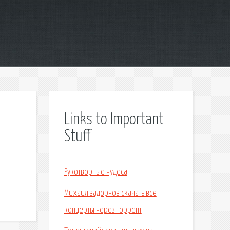
Links to Important
Stuff
Рукотворные чудеса
Михаил задорнов скачать все
концерты через торрент