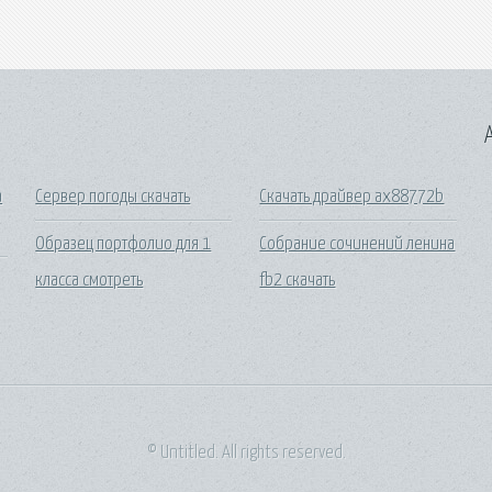
A
а
Сервер погоды скачать
Скачать драйвер ax88772b
Образец портфолио для 1
Собрание сочинений ленина
класса смотреть
fb2 скачать
© Untitled. All rights reserved.