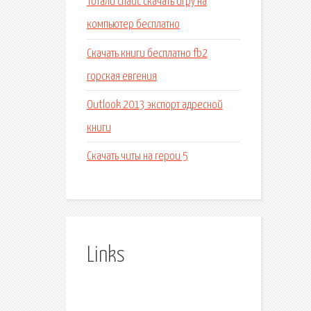
Тотали спайс скачать игру на
компьютер бесплатно
Скачать книги бесплатно fb2
горская евгения
Outlook 2013 экспорт адресной
книги
Скачать читы на герои 5
Links