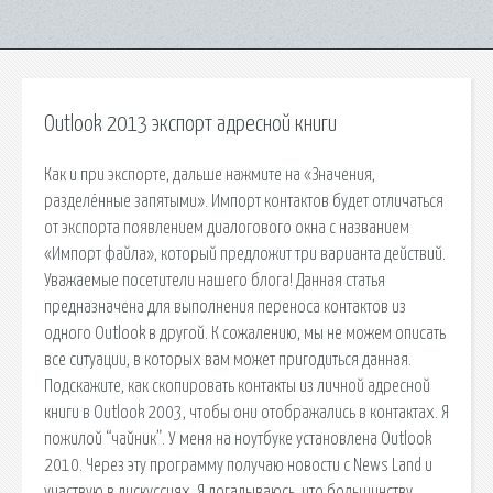
Outlook 2013 экспорт адресной книги
Как и при экспорте, дальше нажмите на «Значения,
разделённые запятыми». Импорт контактов будет отличаться
от экспорта появлением диалогового окна с названием
«Импорт файла», который предложит три варианта действий.
Уважаемые посетители нашего блога! Данная статья
предназначена для выполнения переноса контактов из
одного Outlook в другой. К сожалению, мы не можем описать
все ситуации, в которых вам может пригодиться данная.
Подскажите, как скопировать контакты из личной адресной
книги в Outlook 2003, чтобы они отображались в контактах. Я
пожилой “чайник”. У меня на ноутбуке установлена Outlook
2010. Через эту программу получаю новости с News Land и
участвую в дискуссиях. Я догадываюсь, что большинству