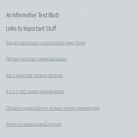
An Informative Text Blurb
Links to Important Stuff
Как договориться со вселенной рами блект
Детские метрики схемы вышивок
Акт о качестве товара образец
A p s 1300 схема подключения
Образец гарантийного письма оплату гарантируем
Avsim su авиационный портал