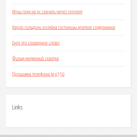
Игры года на pc скачать через торрент
Карло гольдони хозяйка гостиницы краткое содержание
Енот это словарное слово
Фильм медвежий схватка
Прошивка телефона lg p350
Links