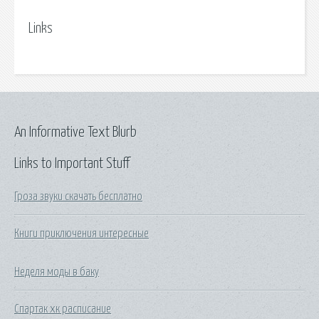
Links
An Informative Text Blurb
Links to Important Stuff
Гроза звуки скачать бесплатно
Книги приключения интересные
Неделя моды в баку
Спартак хк расписание