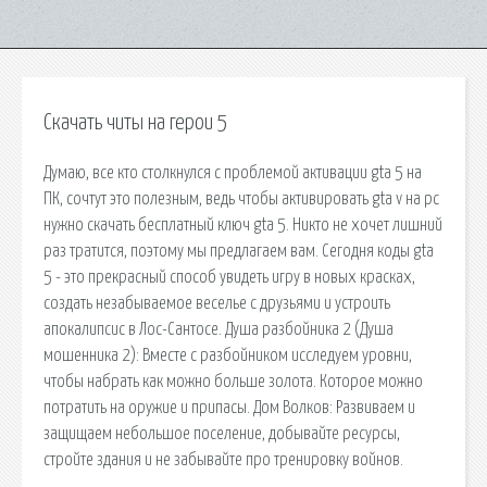
Скачать читы на герои 5
Думаю, все кто столкнулся с проблемой активации gta 5 на
ПК, сочтут это полезным, ведь чтобы активировать gta v на pc
нужно скачать бесплатный ключ gta 5. Никто не хочет лишний
раз тратится, поэтому мы предлагаем вам. Сегодня коды gta
5 - это прекрасный способ увидеть игру в новых красках,
создать незабываемое веселье с друзьями и устроить
апокалипсис в Лос-Сантосе. Душа разбойника 2 (Душа
мошенника 2): Вместе с разбойником исследуем уровни,
чтобы набрать как можно больше золота. Которое можно
потратить на оружие и припасы. Дом Волков: Развиваем и
защищаем небольшое поселение, добывайте ресурсы,
стройте здания и не забывайте про тренировку войнов.