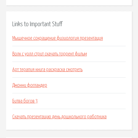
Links to Important Stuff
Мышечное сокращение физиология презентация
Волк с уолл стрит скачать торрент фильм
Арт терапия книга раскраска смотреть
Джонни фогландер
Битва богов 3
Скачать презентацию день дошкольного работника