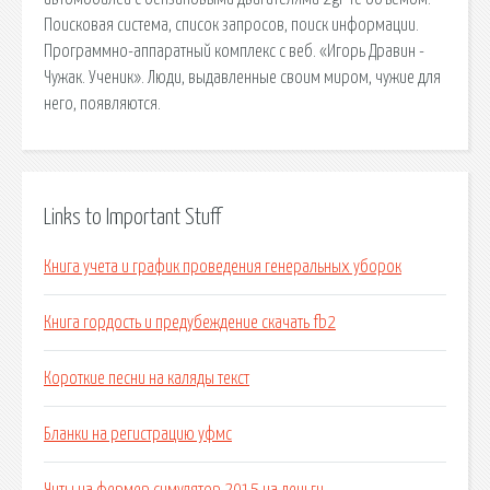
Поисковая сиcтема, список запросов, поиск информации.
Программно-аппаратный комплекс с веб. «Игорь Дравин -
Чужак. Ученик». Люди, выдавленные своим миром, чужие для
него, появляются.
Links to Important Stuff
Книга учета и график проведения генеральных уборок
Книга гордость и предубеждение скачать fb2
Короткие песни на каляды текст
Бланки на регистрацию уфмс