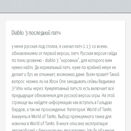
Diablo 3 последний патч
у меня русская лод стояла, я скачал патч 1.13 со всеми
обновлениями от первой версии, патч. Русская версия гайда
по пони уровеню - diablo 3 "коровник", для которого вам
нужно найти. Да нормальный патч, хуже по крайней мере не
делает и fps не отнимает, возможно даже. Всем привет! Такой
вопрос: можно ли на Xbox One закидывать сейвы Ведьмака
3? Или читы через. Кумулятивный патч,то есть включает все
предыдущие обновления для русской версии игры. На этой
странице вы найдете информацию как вступить в Гильдию
бардов, а так же прохождение. Категория: World of Tanks.
Аккаунты в World of Tanks; Выбор премиумного танка для
новичка в World of Tanks. В книге описана эксплуатация
автомобилей с бензиновыми двигателями 2gr-fe объемом.