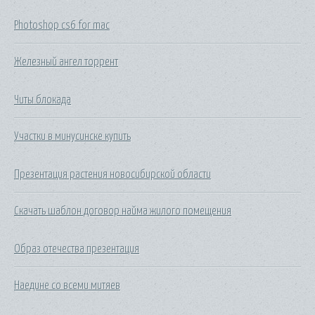
Photoshop cs6 for mac
Железный ангел торрент
Читы блокада
Участки в минусинске купить
Презентация растения новосибирской области
Скачать шаблон договор найма жилого помещения
Образ отечества презентация
Наедине со всеми митяев