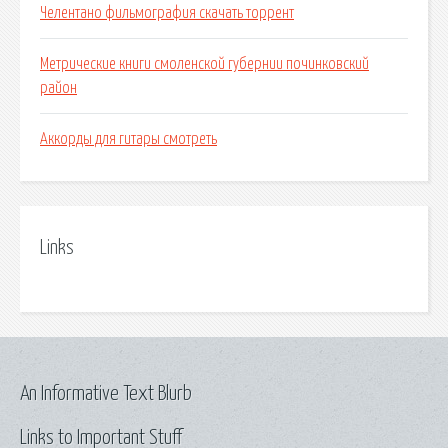
Челентано фильмография скачать торрент
Метрические книги смоленской губернии починковский
район
Аккорды для гитары смотреть
Links
An Informative Text Blurb
Links to Important Stuff