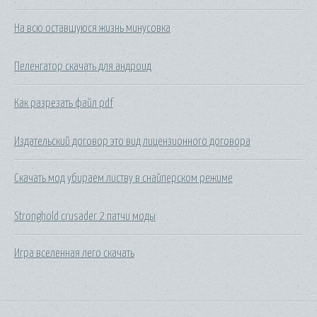
На всю оставшуюся жизнь минусовка
Пеленгатор скачать для андроид
Как разрезать файл pdf
Издательский договор это вид лицензионного договора
Скачать мод убираем листву в снайперском режиме
Stronghold crusader 2 патчи моды
Игра вселенная лего скачать