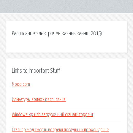
Расписание электричек казань канаш 2015г
Links to Important Stuff
Mooo com
Ильнетуры волжск расписание
Windows xp usb загрузочный скачать торрент
Сталкер мод смерти вопреки послушник прохождение