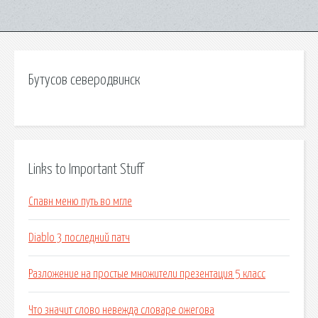
Бутусов северодвинск
Links to Important Stuff
Спавн меню путь во мгле
Diablo 3 последний патч
Разложение на простые множители презентация 5 класс
Что значит слово невежда словаре ожегова