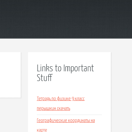
Links to Important
Stuff
Тетрадь по физике 9 класс
перышкин скачать
Географические координаты на
карте