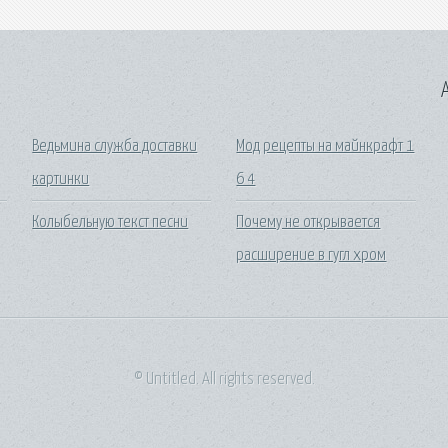
A
Ведьмина служба доставки
Мод рецепты на майнкрафт 1
картинки
6 4
Колыбельную текст песни
Почему не открывается
расширение в гугл хром
© Untitled. All rights reserved.