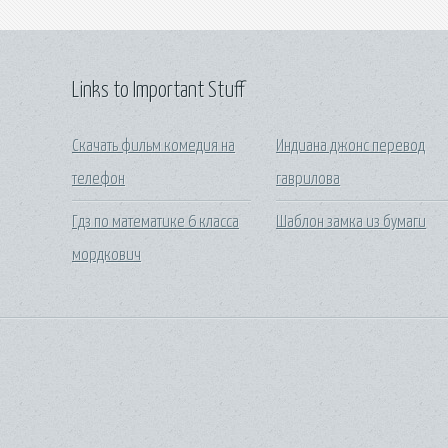
Links to Important Stuff
Скачать фильм комедия на
Индиана джонс перевод
телефон
гаврилова
Гдз по математике 6 класса
Шаблон замка из бумаги
мордкович