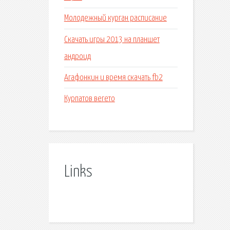
Молодежный курган расписание
Скачать игры 2013 на планшет
андроид
Агафонкин и время скачать fb2
Курпатов вегето
Links