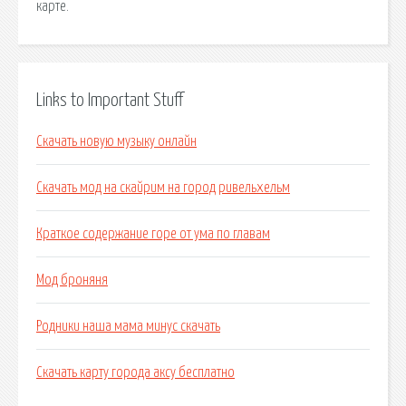
карте.
Links to Important Stuff
Скачать новую музыку онлайн
Скачать мод на скайрим на город ривельхельм
Краткое содержание горе от ума по главам
Мод броняня
Родники наша мама минус скачать
Скачать карту города аксу бесплатно