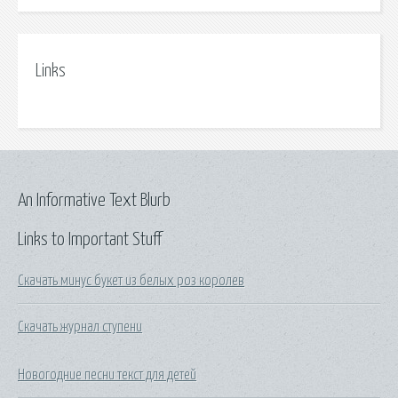
Links
An Informative Text Blurb
Links to Important Stuff
Скачать минус букет из белых роз королев
Скачать журнал ступени
Новогодние песни текст для детей