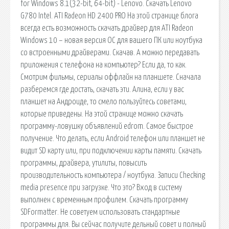
for Windows 8.1(32-bit, 64-bit) - Lenovo. Скачать Lenovo
G780 Intel. ATI Radeon HD 2400 PRO На этой странице блога
всегда есть возможность скачать драйвер для ATI Radeon
Windows 10 – новая версия ОС для вашего ПК или ноутбука
со встроенными драйверами. Скачав. А можно передавать
приложения с телефона на компьютер? Если да, то как.
Смотрим фильмы, сериалы оффлайн на планшете. Сначала
разберемся где достать, скачать эти. Алина, если у вас
планшет на Андроиде, то смело пользуйтесь советами,
которые приведены. На этой странице можно скачать
программу-ловушку объявлений edrom. Cамое быстрое
получение. Что делать, если Android телефон или планшет не
видит SD карту или, при подключении карты памяти. Скачать
программы, драйвера, утилиты, повысить
производительность компьютера / ноутбука. Записи Checking
media presence при загрузке. Что это? Вход в систему
выполнен с временным профилем. Скачать программу
SDFormatter. Не советуем использовать стандартные
программы для. Вы сейчас получите дельный совет и полный