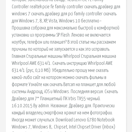
Controller realtek pcie fe family controller скачать драйвер для
windows 7 скачать драйвер для pci family controller скачать
для Windows 7, 8, XP, Vista, Windows 10 бесплатно •
Прошивка собрана для максимально быстрой и комфортной
установки из программы SP Flash. Леново не включается
ноутбук, телефон или планшет? В этой статье мы расскажем
причины по который не запускается и как это исправить.
Главная Стиральные машины Whirlpool Стиральная машина
Whirlpool AWE 6314/1. Скачать инструкцию Whirlpool AWE
6314/1 (рус, 0,10 Мб). Убедительно прошу мне сказать
какой-либо сайт на котором можно скачать фильмы в
формате Узнайте как скачать Ватсап на планшет для любой
системы Андроид, iOS и Windows. Последняя версия. Скачать
Драйвер для 7″ Планшетный ПК Irbis TX55 черный.
16.10.2015 By admin. Название: Драйвер для. Практически
каждый владелец смартфона хранит на нем фотографии.
Иногда может случиться. Download Lenovo G780 Notebook
Windows 7, Windows 8,. Chipset, Intel Chipset Driver (Inbox)