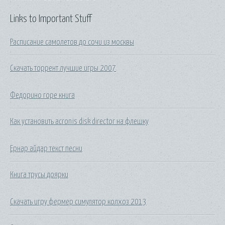
Links to Important Stuff
Расписание самолетов до сочи из москвы
Скачать торрент лучшие игры 2007
Федорино горе книга
Как установить acronis disk director на флешку
Ернар айдар текст песни
Книга трусы доярки
Скачать игру фермер симулятор колхоз 2013