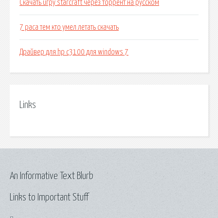
Скачать игру starcraft через торрент на русском
7 раса тем кто умел летать скачать
Драйвер для hp c3100 для windows 7
Links
An Informative Text Blurb
Links to Important Stuff