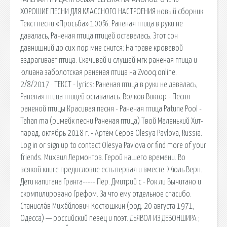
ХОРОШИЕ ПЕСНИ ДЛЯ КЛАССНОГО НАСТРОЕНИЯ новый сборник.
Текст песни «Просьба» 100%. Раненая птица в руки не
давалась, Раненая птица птицей оставалась. Этот сон
давнишний до сих пор мне снится: На траве кровавой
вздрагивает птица. Скачивай и слушай мгк раненая птица и
юлиана заболотская раненая птица на Zvooq.online.
2/8/2017 · ТЕКСТ - lyrics: Раненая птица в руки не давалась,
Раненая птица птицей оставалась. Волков Виктор - Песня
раненой птицы Красивая песня - Раненая птица Patune Pool -
Tahan ma (римейк песни Раненая птица) Твой Маленький Хит-
парад, октябрь 2018 г. - Артём Серов Olesya Pavlova, Russia.
Log in or sign up to contact Olesya Pavlova or find more of your
friends. Михаил Лермонтов. Герой нашего времени. Во
всякой книге предисловие есть первая и вместе. Жюль Верн.
Дети капитана Гранта----- Пер. Дмитрий c - Рок ли Вычитано и
скомпилировано Грефом. За что ему отдельное спасибо.
Станисла́в Миха́йлович Костюшкин (род. 20 августа 1971,
Одесса) — российский певец и поэт. ДЬЯВОЛ ИЗ ДЕВОНШИРА ;