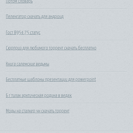
Потом словарь
Пеленгатор скачать для андроид
Гост 8954 75 статус
Сюрприз для любимого торрент скачать бесплатно
Книга салемские ведьмы
Бесплатные шаблоны презентации для powerpoint
Б г тилак арктическая родина в ведах
Моды на сталкер чн скачать торрент