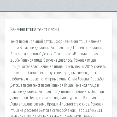
Раненая птица текст песни
Текст песни Большой детский хор - Раненая птица. Раненая
птица В руки не давалась, Раненая птица Птицей оставалась.
Этот сон давнишний До сих. Текст песни «Раненая птица»
100% Раненая птица В руки не давалась, Раненая птица
Птицей оставалась. Раненая птица. Тексты песни 2015 скачать
бесплатно. Слова песен: русские народные песни, детские
любимые и новые популярные хиты. Ольга Лозина. Просьба -
Детские песни текст песни Раненая Птица: Раненая птица в
руки не давалась. Раненая птица птицей оставалась. Этот сон
давнишний. Текст, слова песни Диана Гурцкая - Раненая птица.
Липа в тишине слезами бредит И листает стаю снов, Раненая
птица на рассвете Бьётся в сетях облаков. Небо 11/4/2011 ·
РАНЕНАЯ ПТИЦА.ПРОСЬБА. СЕРЁЖА ПАРАМОНОВ. ОЧЕНЬ