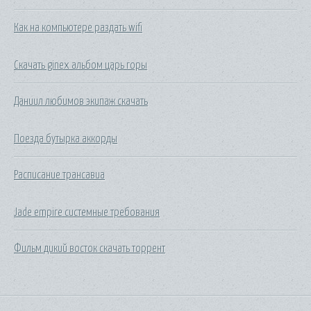
Как на компьютере раздать wifi
Скачать ginex альбом царь горы
Даниил любимов экипаж скачать
Поезда бутырка аккорды
Расписание трансавиа
Jade empire системные требования
Фильм дикий восток скачать торрент