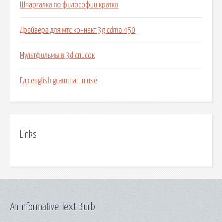
Шпаргалка по философии кратко
Драйвера для мтс коннект 3g cdma 450
Мультфильмы в 3d список
Гдз english grammar in use
Links
An Informative Text Blurb