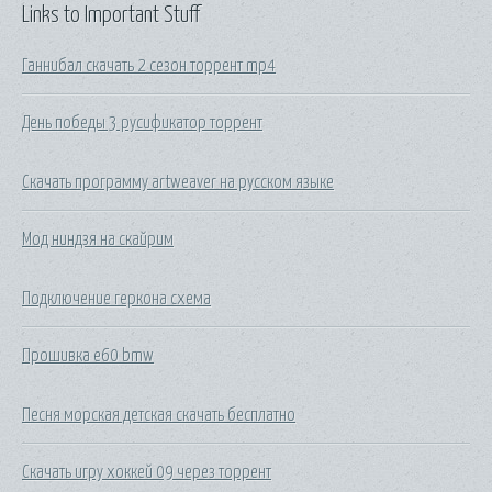
Links to Important Stuff
Ганнибал скачать 2 сезон торрент mp4
День победы 3 русификатор торрент
Скачать программу artweaver на русском языке
Мод ниндзя на скайрим
Подключение геркона схема
Прошивка e60 bmw
Песня морская детская скачать бесплатно
Скачать игру хоккей 09 через торрент