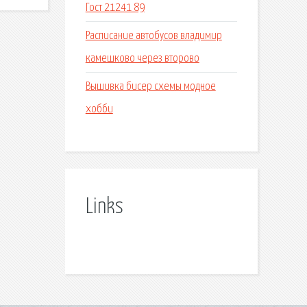
Гост 21241 89
Расписание автобусов владимир
камешково через второво
Вышивка бисер схемы модное
хобби
Links