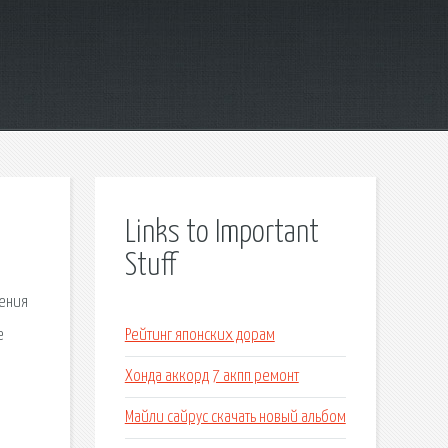
Links to Important
Stuff
ления
е
Рейтинг японских дорам
Хонда аккорд 7 акпп ремонт
Майли сайрус скачать новый альбом