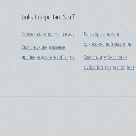
Links to Important Stuff
Презентация про мячи в доу
Договор на ремонт
однокомнатной квартиры
Скачать универсальные
драйвера для сетевой карты
Скачать игру бесплатно
civilization 3 через торрент