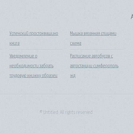
A
Успенский простоквашино
Мышка вязанная спицами
книга
схема
Уведомление о
Расписание автобусов с
необходимости забрать
автостанции симферополь
трудовую книжку образец
жд
© Untitled. All rights reserved.