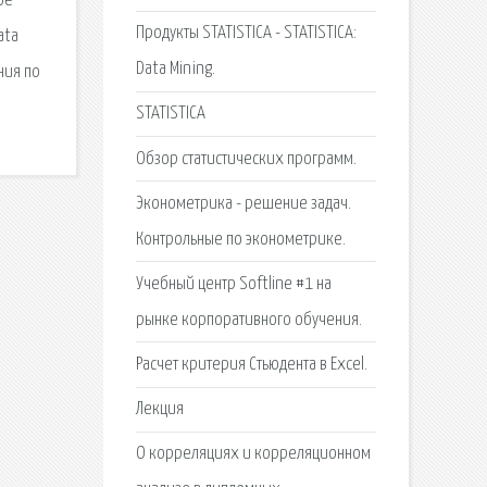
ое
Продукты STATISTICA - STATISTICA:
ata
Data Mining.
ния по
STATISTICA
Обзор статистических программ.
Эконометрика - решение задач.
Контрольные по эконометрике.
Учебный центр Softline #1 на
рынке корпоративного обучения.
Расчет критерия Стьюдента в Excel.
Лекция
О корреляциях и корреляционном