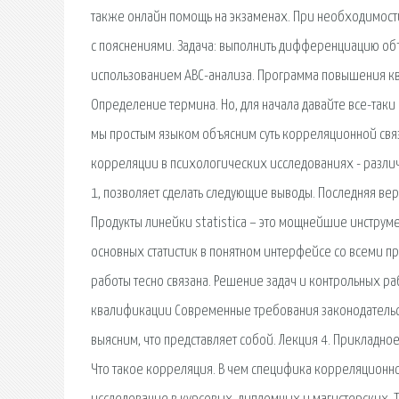
также онлайн помощь на экзаменах. При необходимости 
с пояснениями. Задача: выполнить дифференциацию объ
использованием АВС-анализа. Программа повышения к
Определение термина. Но, для начала давайте все-таки 
мы простым языком объясним суть корреляционной связ
корреляции в психологических исследованиях - различ
1, позволяет сделать следующие выводы. Последняя вер
Продукты линейки statistica – это мощнейшие инструме
основных статистик в понятном интерфейсе со всеми п
работы тесно связана. Решение задач и контрольных р
квалификации Современные требования законодательств
выясним, что представляет собой. Лекция 4. Приклад
Что такое корреляция. В чем специфика корреляционно