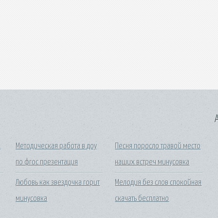
A
1
Методическая работа в доу
Песня поросло травой место
по фгос презентация
наших встреч минусовка
Любовь как звездочка горит
Мелодия без слов спокойная
минусовка
скачать бесплатно