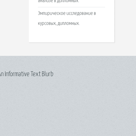
анализе в дипломных.
Эмпирическое исследование в
курсовых, дипломных.
n Informative Text Blurb