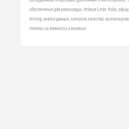
исследование в курсовых, дипломных и магистерских. T
обеспечение для реализации. Ита́лия (итал. Italia, офици
mining, анализ данных, контроль качества, прогнозиро
степени их важности и влияния.