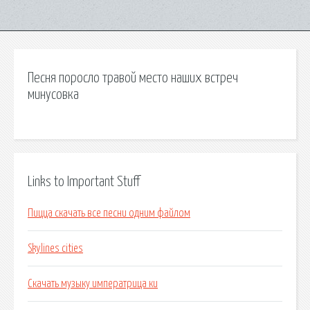
Песня поросло травой место наших встреч
минусовка
Links to Important Stuff
Пицца скачать все песни одним файлом
Skylines cities
Скачать музыку императрица ки