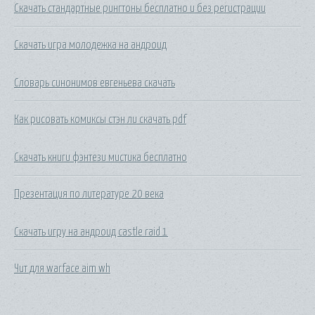
Скачать стандартные рингтоны бесплатно и без регистрации
Скачать игра молодежка на андроид
Словарь синонимов евгеньева скачать
Как рисовать комиксы стэн ли скачать pdf
Скачать книги фэнтези мистика бесплатно
Презентация по литературе 20 века
Скачать игру на андроид castle raid 1
Чит для warface aim wh