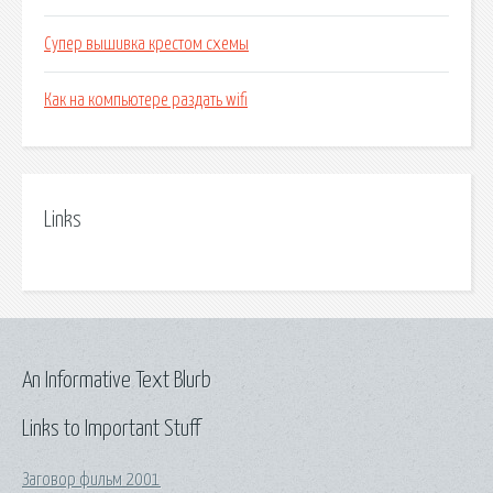
Супер вышивка крестом схемы
Как на компьютере раздать wifi
Links
An Informative Text Blurb
Links to Important Stuff
Заговор фильм 2001