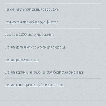
Как скачивать приложения с app store
Сталкер тень чернобыля русификатор
Bosch psr 1200 инструкция скачать
Скачать gamekiller на русском для андроид
Скачать ридер все песни
Скачать картинки на рабочий стол бесплатно динозавры
Скачать кино терминатор 1 через торрент