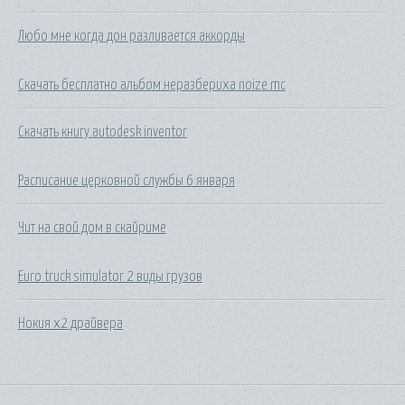
Любо мне когда дон разливается аккорды
Скачать бесплатно альбом неразбериха noize mc
Скачать книгу autodesk inventor
Расписание церковной службы 6 января
Чит на свой дом в скайриме
Euro truck simulator 2 виды грузов
Нокия x2 драйвера