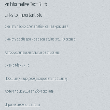
An Informative Text Blurb
Links to Important Stuff
Скачать песню олег алябин самая красивая
Скачать драйвера на epson stylus sx130 сканер
Автобус липецк чаплыгин расписание
Схема tda7375a
Прошивку надо деодексировать прошивку
Артем лоик 2014 альбом скачать
Игра мастера снов читы