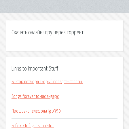
Скачать онлайн игру через торрент
Links to Important Stuff
Виктор петлюра скорый поезд текст песни
Songs forever томас андерс
Прошивка телефона lg p350
Reflex xtr flight simulator