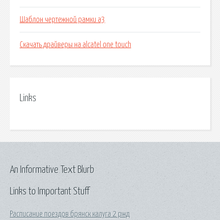
Шаблон чертежной рамки а3
Скачать драйверы на alcatel one touch
Links
An Informative Text Blurb
Links to Important Stuff
Расписание поездов брянск калуга 2 ржд