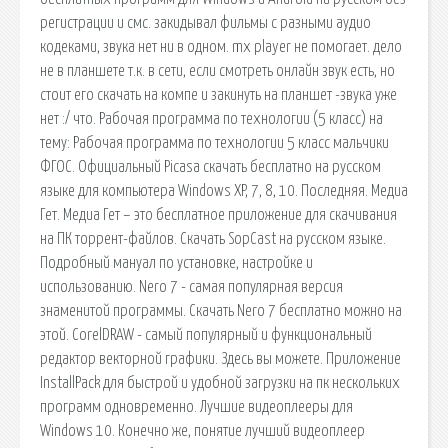
регистрации и смс. закидывал фильмы с разными аудио
кодеками, звука нет ни в одном. mx player не помогает. дело
не в планшете т.к. в сети, если смотреть онлайн звук есть, но
стоит его скачать на компе и закинуть на планшет -звука уже
нет :/ что. Рабочая программа по технологии (5 класс) на
тему: Рабочая программа по технологии 5 класс мальчики
ФГОС. Официальный Picasa скачать бесплатно на русском
языке для компьютера Windows XP, 7, 8, 10. Последняя. Медиа
Гет. Медиа Гет – это бесплатное приложение для скачивания
на ПК торрент-файлов. Скачать SopCast на русском языке.
Подробный мануал по установке, настройке и
использованию. Nero 7 - самая популярная версия
знаменитой программы. Скачать Nero 7 бесплатно можно на
этой. CorelDRAW - самый популярный и функциональный
редактор векторной графики. Здесь вы можете. Приложение
InstallPack для быстрой и удобной загрузки на пк нескольких
программ одновременно. Лучшие видеоплееры для
Windows 10. Конечно же, понятие лучший видеоплеер