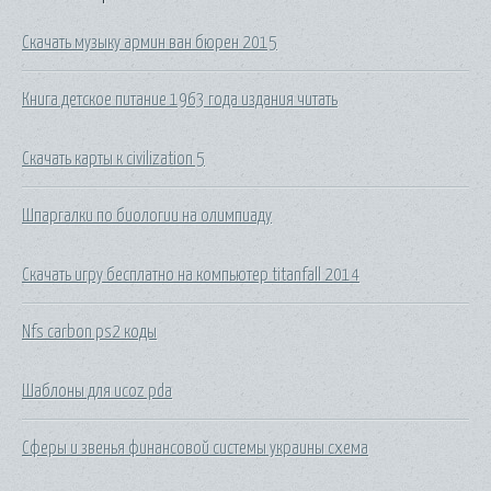
Скачать музыку армин ван бюрен 2015
Книга детское питание 1963 года издания читать
Скачать карты к civilization 5
Шпаргалки по биологии на олимпиаду
Скачать игру бесплатно на компьютер titanfall 2014
Nfs carbon ps2 коды
Шаблоны для ucoz pda
Сферы и звенья финансовой системы украины схема