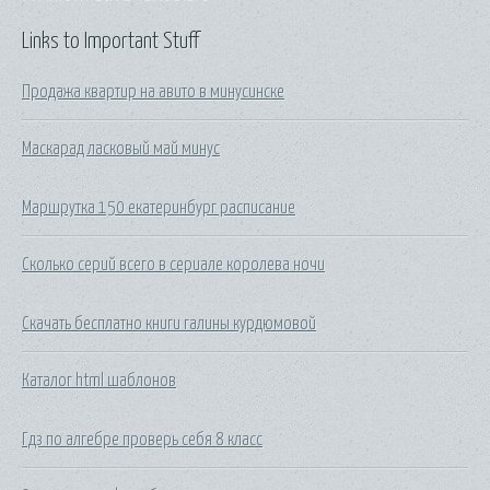
Links to Important Stuff
Продажа квартир на авито в минусинске
Маскарад ласковый май минус
Маршрутка 150 екатеринбург расписание
Сколько серий всего в сериале королева ночи
Скачать бесплатно книги галины курдюмовой
Каталог html шаблонов
Гдз по алгебре проверь себя 8 класс