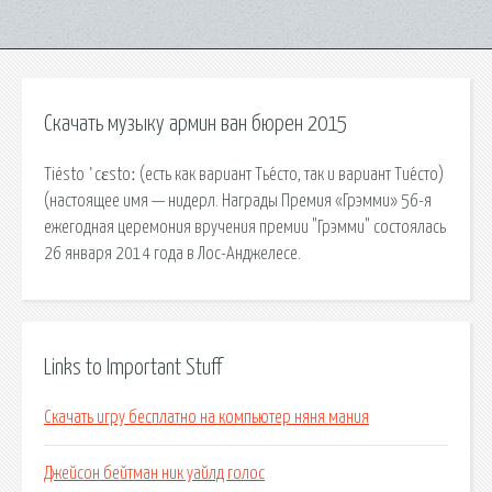
Скачать музыку армин ван бюрен 2015
Tiësto ˈcɛstoː (есть как вариант Тье́сто, так и вариант Тие́сто)
(настоящее имя — нидерл. Награды Премия «Грэмми» 56-я
ежегодная церемония вручения премии "Грэмми" состоялась
26 января 2014 года в Лос-Анджелесе.
Links to Important Stuff
Скачать игру бесплатно на компьютер няня мания
Джейсон бейтман ник уайлд голос