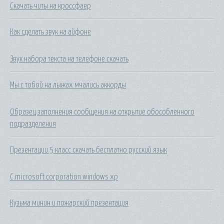
Скачать читы на кроссфаер
Как сделать звук на айфоне
Звук набора текста на телефоне скачать
Мы с тобой на лыжах мчались аккорды
Образец заполнения сообщения на открытие обособленного
подразделения
Презентации 5 класс скачать бесплатно русский язык
C microsoft corporation windows xp
Кузьма минин и пожарский презентация